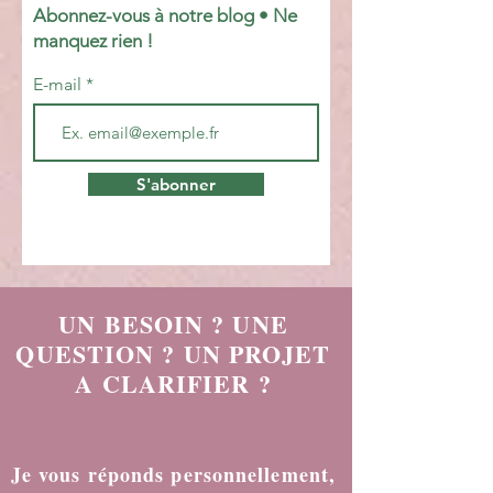
changé de nature Le monde professionnel a
évolué. Les environnements sont plus rapides,
plus complexes, plus incertains. Aujourd’hui, les
Abonnez-vous à notre blog • Ne
managers doivent : décider avec moins de
manquez rien !
visibilité gérer d
E-mail
S'abonner
UN BESOIN ? UNE
QUESTION ? UN PROJET
A CLARIFIER ?