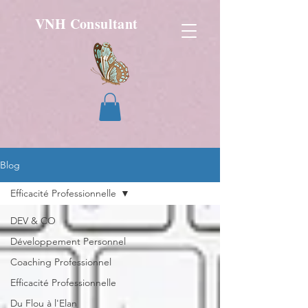
VNH Consultant
Blog
Efficacité Professionnelle
DEV & CO
Développement Personnel
Coaching Professionnel
Efficacité Professionnelle
Du Flou à l'Elan