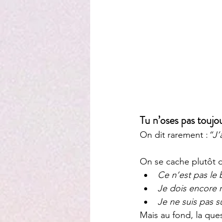
Tu n’oses pas toujou
On dit rarement :
“J’
On se cache plutôt d
Ce n’est pas l
Je dois encore r
Je ne suis pas s
Mais au fond, la que