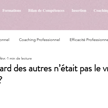
Formations
Bilan de Compétences
Insertion
Coachin
onnel
Coaching Professionnel
Efficacité Professionne
févr.
1 min de lecture
gard des autres n’était pas le v
?
ur 5.