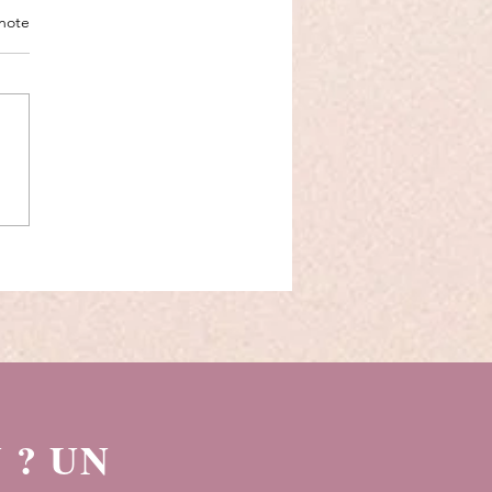
note
ur de se tromper : et si le
isque, c’était de ne jamais
er ?
 ? UN