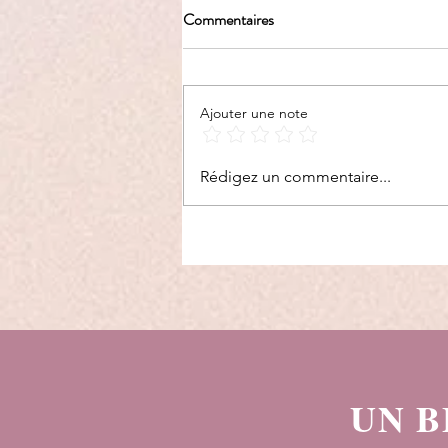
Commentaires
Ajouter une note
Reprendre confiance quand tu
Rédigez un commentaire...
t’es perdu(e) en route
UN B