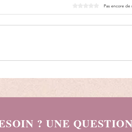
Noté 0 étoile sur 5.
Pas encore de 
Quand tout va “bien”… mais que
La pe
plus rien n’a de sens
vrai r
essay
ESOIN ? UNE QUESTION