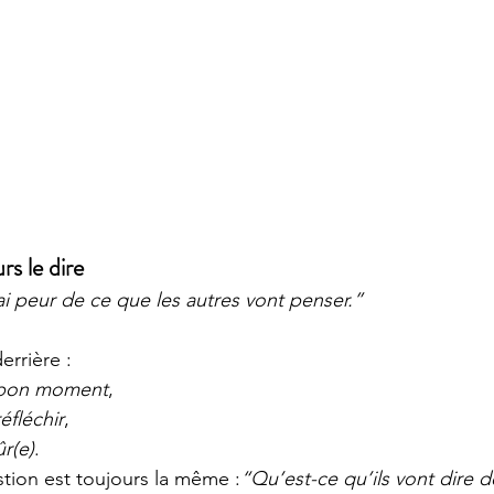
rs le dire
ai peur de ce que les autres vont penser.”
errière :
e bon moment
,
éfléchir
,
ûr(e)
.
stion est toujours la même :
“Qu’est-ce qu’ils vont dire 