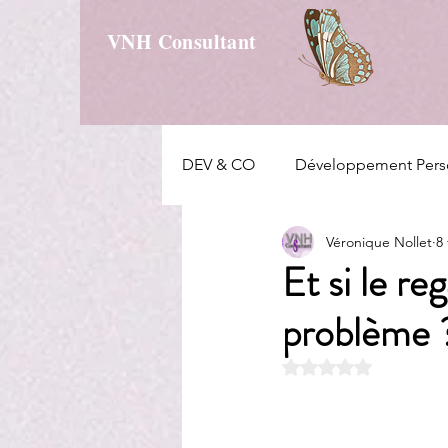
VNH Consultant
DEV & CO
Développement Pers
Véronique Nollet
8 
Et si le re
problème 
Noté NaN étoiles s