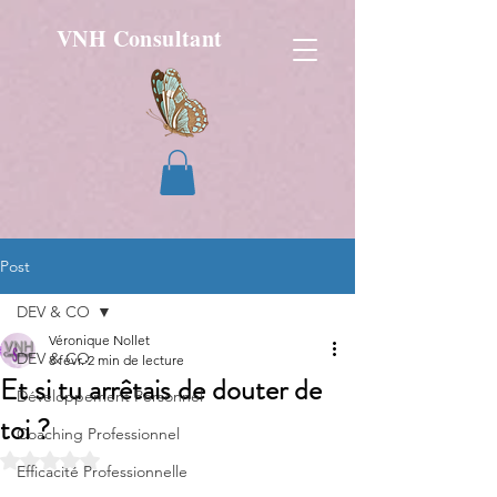
VNH Consultant
Post
DEV & CO
Véronique Nollet
DEV & CO
8 févr.
2 min de lecture
Et si tu arrêtais de douter de
Développement Personnel
toi ?
Coaching Professionnel
Noté NaN étoiles sur 5.
Efficacité Professionnelle