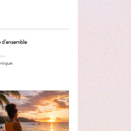
 d'ensemble
nom
onique