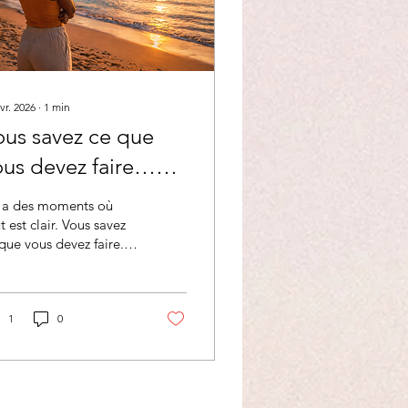
vr. 2026
∙
1
min
ous savez ce que
ous devez faire…
lors pourquoi vous
y a des moments où
 le faites pas ?
t est clair. Vous savez
que vous devez faire.
s avez identifié ce qui
oque. Vous voyez
me les prochaines
apes. Et pourtant…=>
1
0
s ne passez pas à
ction. Le problème
st pas le manque de
rté On pense souvent