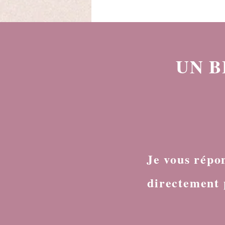
ne lâches jamais prise Tu
te mets trop de pression
Alors parfois, tu
culpabilises. Tu te dis que
tu devrais être plus
détendue, plus souple,
UN B
plus légère. Mais si ce
besoin de contrôle n’était
pas un défaut ? ➡️Et si
c’était...
Je vous répo
directement 