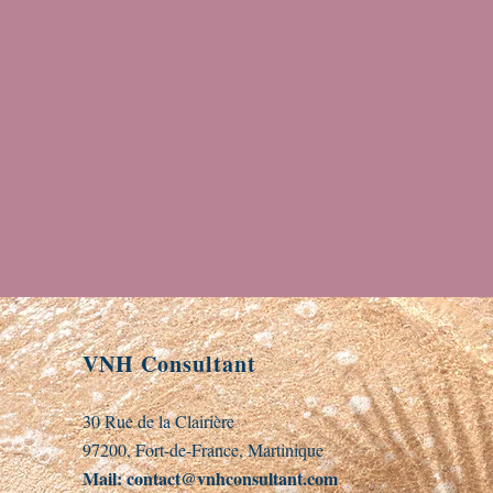
VNH Consultant
30 Rue de la Clairière
97200, Fort-de-France, Martinique
Mail:
contact@vnhconsultant.com