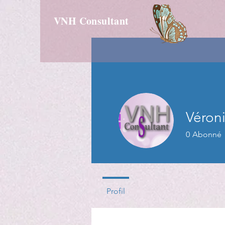
VNH Consultant
Véron
0
Abonné
Implication
Profil