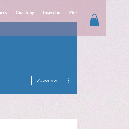
nces
Coaching
Insertion
Plus
Plus d'actions
S'abonner