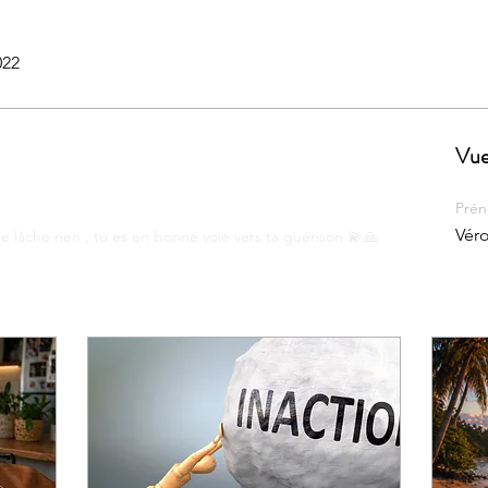
022
Vue
Pré
Vér
e lâche rien , tu es en bonne voie vers ta guérison 💫🙏