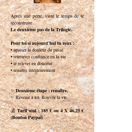
Après une perte, vient le temps de te
reconstruire.
Le deuxième pas de la Trilogie.
Pour toi si aujourd’hui tu veux :
• apaiser la douleur du passé
• retrouver confiance en la vie
• te relever en douceur
• renaître intérieurement
Deuxième étape : renaître.
✨
✨
Revenir à toi. Rouvrir la vie.
Tarif seul : 185 € ou 4 X 46,25 €
💰
(Bouton Paypal)​