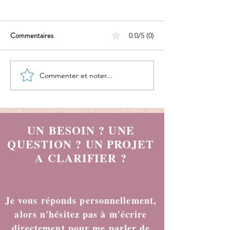
Commentaires
0.0/5 (0)
Commenter et noter...
Trop réfléchir ne fait pas
On pense souvent q
avancer !
avoir confiance en 
d'agir
UN BESOIN ? UNE
QUESTION ? UN PROJET
A CLARIFIER ?
Je vous réponds personnellement,
alors n'hésitez pas à m'écrire
directement pour me parler de