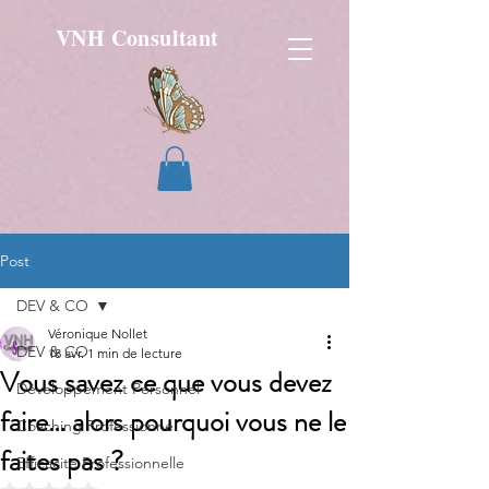
VNH Consultant
Post
DEV & CO
Véronique Nollet
DEV & CO
18 avr.
1 min de lecture
Vous savez ce que vous devez
Développement Personnel
faire… alors pourquoi vous ne le
Coaching Professionnel
faites pas ?
Efficacité Professionnelle
Noté NaN étoiles sur 5.